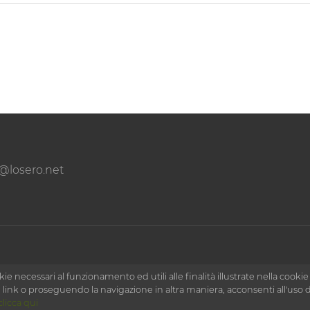
o@losero.net
ie necessari al funzionamento ed utili alle finalità illustrate nella cookie
nk o proseguendo la navigazione in altra maniera, acconsenti all'uso d
clicca qui