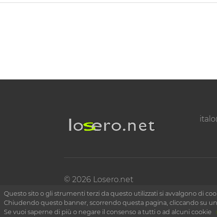
ital
© 2026 Losero.net
Questo sito o gli strumenti terzi da questo utilizzati si avvalgono di cook
Chiudendo questo banner, scorrendo questa pagina, cliccando su un li
Se vuoi saperne di più o negare il consenso a tutti o ad alcuni cookie