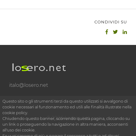
CONDIVIDI SU
italo@losero.net
Questo sito o gli strumenti terzi da questo utilizzati si avvalgono di
cookie necessari al funzionamento ed utili alle finalità illustrate nella
cookie policy.
© 2026 Losero.net
Chiudendo questo banner, scorrendo questa pagina, cliccando su
un link o proseguendo la navigazione in altra maniera, acconsenti
all'uso dei cookie.
Se vuoi saperne di più o negare il consenso a tutti o ad alcuni