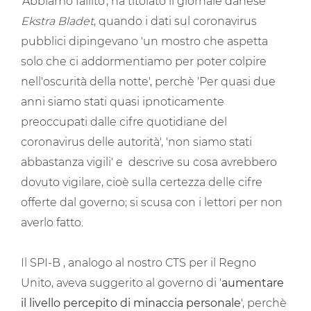
'Abbiamo fallito', ha titolato il giornale danese
Ekstra Bladet
, quando i dati sul coronavirus
pubblici dipingevano 'un mostro che aspetta
solo che ci addormentiamo per poter colpire
nell'oscurità della notte', perchè 'Per quasi due
anni siamo stati quasi ipnoticamente
preoccupati dalle cifre quotidiane del
coronavirus delle autorità', 'non siamo stati
abbastanza vigili' e descrive su cosa avrebbero
dovuto vigilare, cioè sulla certezza delle cifre
offerte dal governo; si scusa con i lettori per non
averlo fatto.
Il SPI-B , analogo al nostro CTS per il Regno
Unito, aveva suggerito al governo di '
aumentare
il livello percepito di minaccia personale
', perchè