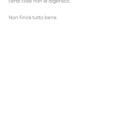
certe cose non le digerisco.
Non finirà tutto bene.