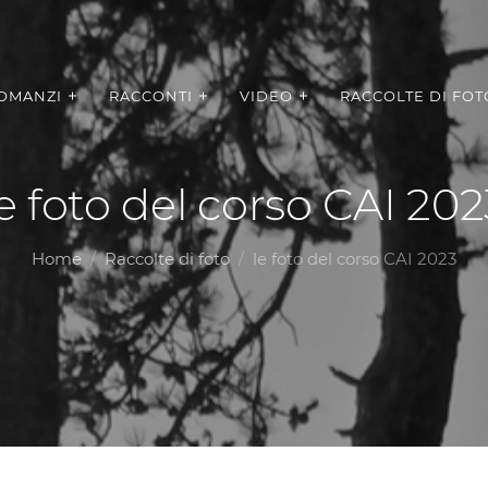
OMANZI
RACCONTI
VIDEO
RACCOLTE DI FOT
le foto del corso CAI 202
Home
Raccolte di foto
le foto del corso CAI 2023