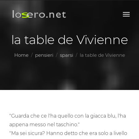
la table de Vivienne
Home
pensieri
sparsi
la table de Vivienne
"Guarda che ce l'ha quello con la giacca blu, l'ha
appena messo nel taschino."
"Ma sei sicura? Hanno detto che era solo a livello