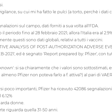
i.
lance, su cui mi ha fatto le pulci (a torto, perchè i dati
nalazioni sul campo, dati forniti a sua volta all'FDA.
il periodo fino al 28 febbraio 2021; allora l'Italia era al 2
nte questi sono dati globali, relativi a tutti i vaccini.
MULATIVE ANALYSIS OF POST-AUTHORIZATION ADVERSE E
1', ed è segnato 'Report prepared by: Pfizer', con tutt
nown': si sa chiaramente che i valori sono sottostimati,
almeno Pfizer non poteva farlo a f. attiva?) al pari di VAE
si poco importanti, Pfizer ha ricevuto 42086 segnalazioni 
l 6.12%
uarda donne.
rte riguarda quella 31-50 anni.