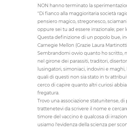
NON hanno terminato la sperimentazione,
"Di fianco alla maggioritaria società ragi
pensiero magico, stregonesco, sciamanico
oppure sei tu ad essere irrazionale; pe
Questa definizione di un popolo bue, in
Carnegie Mellon (Grazie Laura Martinotti)
Sembrandomi ovvio quanto ho scritto, n
nel girone dei parassiti, traditori, disert
lusingatori, simoniaci, indovini e maghi, ba
quali di questi non sia stato in tv attribu
cerco di capire quanto altri curiosi abbi
fregatura.
Trovo una associazione statunitense, di 
trattenetevi da scrivere il nome e cerca
timore del vaccino è qualcosa di irrazion
usiamo l'evidenza della scienza per sconf