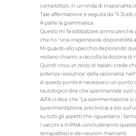
complottisti, in un'onda di irrazionalità 
Tale affermazione è seguita da "Il 31,4% 
A parte la grammatica.
Questo mi fa sobbalzare; primo perchè aff
che ho "una irragionevole disponibilità a
Mi guardo allo specchio deplorando que
restano chiamo a raccolta la dozzina di
Quindi circa un terzo di italiani crede c
potenza risolutrice' della razionalità 'nell
A questo punto è necessario un punto d
tautologico dire che sperimentale vuol d
AIFA ci dice che "La sperimentazione si ar
(sperimentazione preclinica) e poi sull'u
su tutti gli aspetti che riguardano i farm
I vaccini a mRNA concluderanno queste 
terrapiattisti e dei neuroni marcianti.