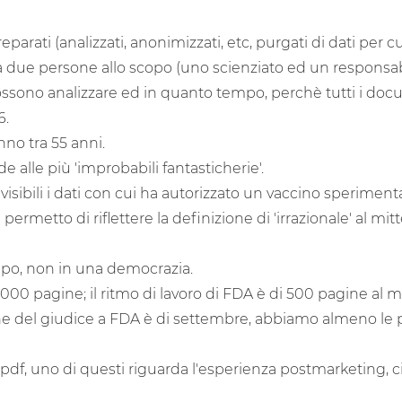
ati (analizzati, anonimizzati, etc, purgati di dati per cu
à due persone allo scopo (uno scienziato ed un responsabil
sono analizzare ed in quanto tempo, perchè tutti i docum
6.
nno tra 55 anni.
de alle più 'improbabili fantasticherie'.
isibili i dati con cui ha autorizzato un vaccino sperimen
ermetto di riflettere la definizione di 'irrazionale' al mitte
ipo, non in una democrazia.
0 pagine; il ritmo di lavoro di FDA è di 500 pagine al m
one del giudice a FDA è di settembre, abbiamo almeno le 
pdf, uno di questi riguarda l'esperienza postmarketing, cio