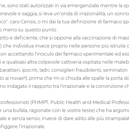
 sono stati autorizzati in via emergenziale mentre la sp
onevole e saggia, si leva un'onda di irrazionalità, un sonno
": caro Censis, o mi dai la tua definizione di farmaco spe
r lo meno su questo punto.
etto e deficiente, che si oppone alla vaccinazione di mas
 che individua invece proprio nelle persone più istruite q
on accettando l'inoculo del farmaco sperimentale ed es
ori e qualsiasi altra colpevole cattiveria ospitata nelle male
rattieri, ipocriti, ladri, consiglieri fraudolenti, seminatori 
ito ai novax!!), prima che mi si chiuda alle spalle la porta 
ano indagato il rapporto tra l'irrazionale e la convinzione 
professionisti (PHMPT, Public Health and Medical Professio
re una bufala, ragionate con le vostre teste) che ha argo
ale e senza senso; invece di dare adito alle più strampalat
iggere l'irrazionale.