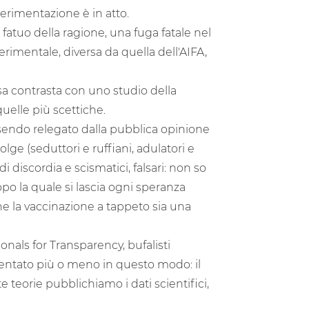
erimentazione è in atto.
 fatuo della ragione, una fuga fatale nel
rimentale, diversa da quella dell'AIFA,
sa contrasta con uno studio della
uelle più scettiche.
sendo relegato dalla pubblica opinione
bolge (seduttori e ruffiani, adulatori e
di discordia e scismatici, falsari: non so
dopo la quale si lascia ogni speranza
che la vaccinazione a tappeto sia una
nals for Transparency, bufalisti
mentato più o meno in questo modo: il
e teorie pubblichiamo i dati scientifici,