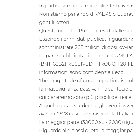
In particolare riguardano gli effetti avvers
Non stiamo parlando di VAERS o Eudravigi
gentili lettori.
Questi sono dati Pfizer, ricevuti dalle seg
Essendo i primi dati publicati riguardano 
somministrate 268 milioni di dosi; ovviame
La parte pubblicata si chiama ' CU
(BNT162B2) RECEIVED THROUGH 28-FEB-202
informazioni sono confidenziali, ecc.
'the magnitude of underreporting is unk
farmacoviglianza passiva (ma santocielo, 
cui parleremo sono più piccoli del reale.
A quella data, ecludendo gli eventi avver
avversi. 2578 casi provenivano dall'Italia, i
La maggior parte (30000 su 42000) rig
Riguardo alle classi di età, la maggior pa