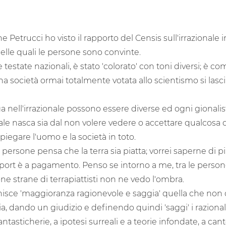
 Petrucci ho visto il rapporto del Censis sull'irrazionale i
lle quali le persone sono convinte.
e testate nazionali, è stato 'colorato' con toni diversi; 
una società ormai totalmente votata allo scientismo si las
 nell'irrazionale possono essere diverse ed ogni gionalis
e nasca sia dal non volere vedere o accettare qualcosa di
spiegare l'uomo e la società in toto.
persone pensa che la terra sia piatta; vorrei saperne di pi
port è a pagamento. Penso se intorno a me, tra le perso
e strane di terrapiattisti non ne vedo l'ombra.
nisce 'maggioranza ragionevole e saggia' quella che non 
ia, dando un giudizio e definendo quindi 'saggi' i razional
ntasticherie, a ipotesi surreali e a teorie infondate, a cant