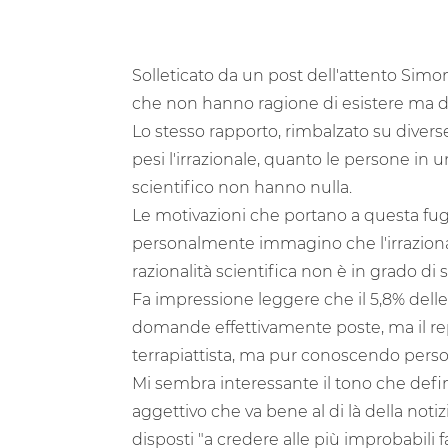
Solleticato da un post dell'attento Simone
che non hanno ragione di esistere ma de
Lo stesso rapporto, rimbalzato su divers
pesi l'irrazionale, quanto le persone in 
scientifico non hanno nulla.
Le motivazioni che portano a questa fuga
personalmente immagino che l'irrazional
razionalità scientifica non è in grado di 
Fa impressione leggere che il 5,8% delle 
domande effettivamente poste, ma il re
terrapiattista, ma pur conoscendo person
Mi sembra interessante il tono che defi
aggettivo che va bene al di là della notiz
disposti "a credere alle più improbabili fa