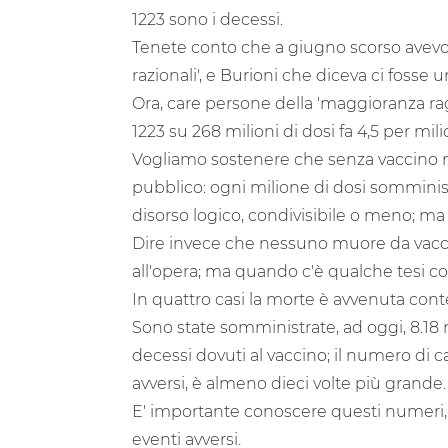
1223 sono i decessi.
Tenete conto che a giugno scorso avevo 
razionali', e Burioni che diceva ci fosse 
Ora, care persone della 'maggioranza ra
1223 su 268 milioni di dosi fa 4,5 per mili
Vogliamo sostenere che senza vaccino 
pubblico: ogni milione di dosi somminis
disorso logico, condivisibile o meno; ma 
Dire invece che nessuno muore da vaccino
all'opera; ma quando c'è qualche tesi co
In quattro casi la morte è avvenuta co
Sono state somministrate, ad oggi, 8.18
decessi dovuti al vaccino; il numero di c
avversi, è almeno dieci volte più grande.
E' importante conoscere questi numeri, pe
eventi avversi.