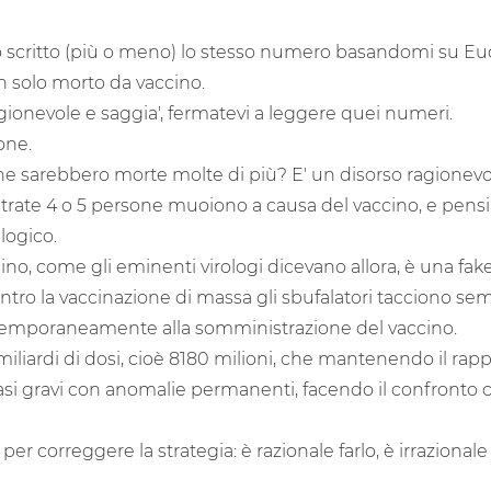
scritto (più o meno) lo stesso numero basandomi su Eudrav
un solo morto da vaccino.
gionevole e saggia', fermatevi a leggere quei numeri.
one.
ne sarebbero morte molte di più? E' un disorso ragione
trate 4 o 5 persone muoiono a causa del vaccino, e pens
logico.
, come gli eminenti virologi dicevano allora, è una fake 
ntro la vaccinazione di massa gli sbufalatori tacciono sem
ntemporaneamente alla somministrazione del vaccino.
 miliardi di dosi, cioè 8180 milioni, che mantenendo il r
asi gravi con anomalie permanenti, facendo il confronto co
r correggere la strategia: è razionale farlo, è irrazionale