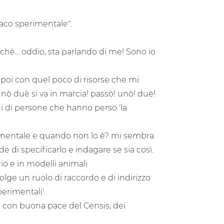
rmaco sperimentale".
chè... oddio, sta parlando di me! Sono io
oi con quel poco di risorse che mi
nò duè si va in marcia! passò! unò! duè!
oni di persone che hanno perso 'la
rimentale e quando non lo è? mi sembra
 di specificarlo e indagare se sia così.
rio e in modelli animali
olge un ruolo di raccordo e di indirizzo
perimentali'.
 con buona pace del Censis, dei