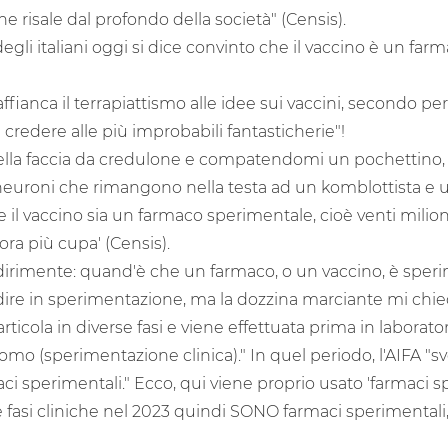
che risale dal profondo della società" (Censis).
degli italiani oggi si dice convinto che il vaccino è un fa
ianca il terrapiattismo alle idee sui vaccini, secondo per
 credere alle più improbabili fantasticherie"!
lla faccia da credulone e compatendomi un pochettino, p
 neuroni che rimangono nella testa ad un komblottista e u
he il vaccino sia un farmaco sperimentale, cioè venti mili
'ora più cupa' (Censis).
irimente: quand'è che un farmaco, o un vaccino, è spe
ire in sperimentazione, ma la dozzina marciante mi chiede
ticola in diverse fasi e viene effettuata prima in laborato
omo (sperimentazione clinica)." In quel periodo, l'AIFA "sv
aci sperimentali." Ecco, qui viene proprio usato 'farmaci s
fasi cliniche nel 2023 quindi SONO farmaci sperimentali,