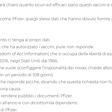
arà chiaro quanto sicuri ed efficaci siano questi vaccini e
, come Pfizer; quegli stessi dati che hanno dovuto fornire
o ci tenga ai propri dati.
che ha autorizzato i vaccini, pure non risponde.
om of Act Information) che si occupa della libertà di es
2016, negli Stati Uniti dal 1966.
e vuole sconfiggere l'irrazionalità dei novax, chiede allo
in un periodo di 108 giorni).
A che risponde picche, dicendo che questa richiesta non ha
o una causa.
 rendere pubblici i documenti Pfizer.
ri all'anno e con diciottomila dipendenti.
di Pfizer.