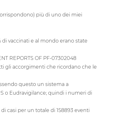
 corrispondono) più di uno dei miei
.9% di vaccinati e al mondo erano state
VENT REPORTS OF PF-07302048
i gli accorgimenti che ricordano che le
 essendo questo un sistema a
RS o Eudravigilance; quindi i numeri di
di casi per un totale di 158893 eventi