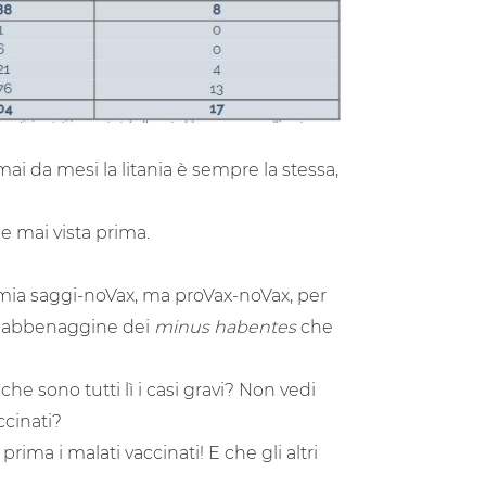
rmai da mesi la litania è sempre la stessa,
he mai vista prima.
tomia saggi-noVax, ma proVax-noVax, per
a dabbenaggine dei
minus habentes
che
he sono tutti lì i casi gravi? Non vedi
ccinati?
prima i malati vaccinati! E che gli altri