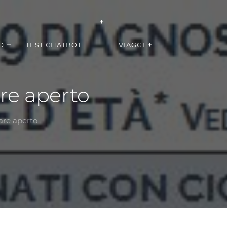
O
TEST CHATBOT
VIAGGI
are aperto
are aperto