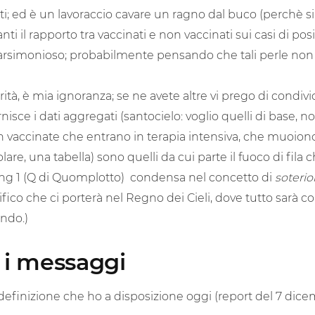
tati; ed è un lavoraccio cavare un ragno dal buco (perchè si
nti il rapporto tra vaccinati e non vaccinati sui casi di posi
parsimonioso; probabilmente pensando che tali perle non 
ità, è mia ignoranza; se ne avete altre vi prego di condivid
ornisce i dati aggregati (santocielo: voglio quelli di base,
n vaccinate che entrano in terapia intensiva, che muoiono
colare, una tabella) sono quelli da cui parte il fuoco di fil
g 1 (Q di Quomplotto) condensa nel concetto di
soterio
fico che ci porterà nel Regno dei Cieli, dove tutto sarà c
endo.)
d i messaggi
a definizione che ho a disposizione oggi (report del 7 dice