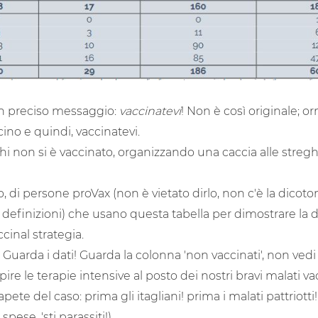
 un preciso messaggio:
vaccinatevi
! Non è così originale; o
cino e quindi, vaccinatevi.
chi non si è vaccinato, organizzando una caccia alle streg
o, di persone proVax (non è vietato dirlo, non c'è la dico
 definizioni) che usano questa tabella per dimostrare l
inal strategia.
Guarda i dati! Guarda la colonna 'non vaccinati', non vedi c
ire le terapie intensive al posto dei nostri bravi malati va
te del caso: prima gli itagliani! prima i malati pattriotti! 
pese, 'sti parassiti!)