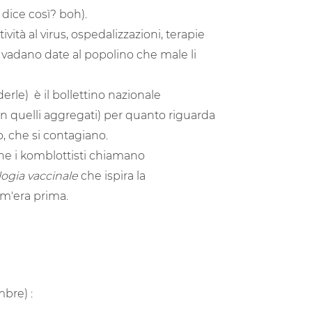
 dice così? boh).
tività al virus, ospedalizzazioni, terapie
vadano date al popolino che male li
erle) è il bollettino nazionale
 non quelli aggregati) per quanto riguarda
, che si contagiano.
a che i komblottisti chiamano
logia vaccinale
che ispira la
om'era prima.
mbre) :