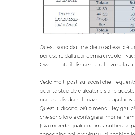
Questi sono dati. ma dietro ad essi c'è
per uscire dalla pandemia ci vuole il vac
Ovviamente il discorso è relativo solo a 
Vedo molti post, sui social che frequent
quanto stupide e aleatorie siano queste
non condividono la nazional-popolar-vacc
Questi ti dicono, più o meno 'Hey grullo! 
che sono loro a contagiarsi, morire, riemp
(Già mi vedo qualcuno in canottiera al pape
anneghino nei loro virus! E si paghino le s