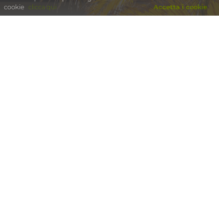
cookie
clicca qui
Accetta i cookie
Questo è lo spazio nella rete di Italo Losero
italo@losero.net
© 2026 Losero.net