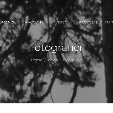
OMANZI
RACCONTI
VIDEO
RACCOLTE DI FOT
fotografici
Home
video
fotografici