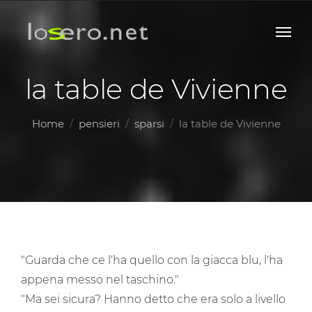
la table de Vivienne
Home
pensieri
sparsi
la table de Vivienne
"Guarda che ce l'ha quello con la giacca blu, l'ha
appena messo nel taschino."
"Ma sei sicura? Hanno detto che era solo a livello